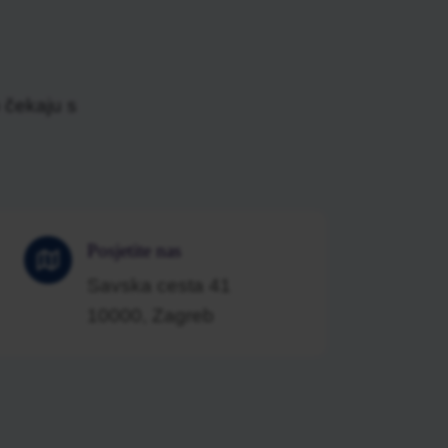
 čekaju s
Posjetite nas
Savska cesta 41
10000, Zagreb