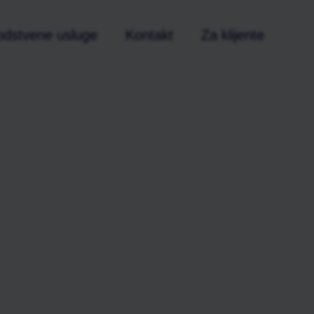
vodstvene usluge
Kontakt
Za klijente