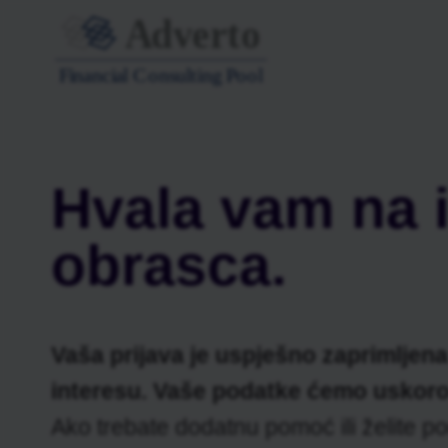
Skip
to
content
Hvala vam na 
obrasca.
Vaša prijava je uspješno zaprimljen
interesu. Vaše podatke ćemo uskoro 
Ako trebate dodatnu pomoć ili želite pod