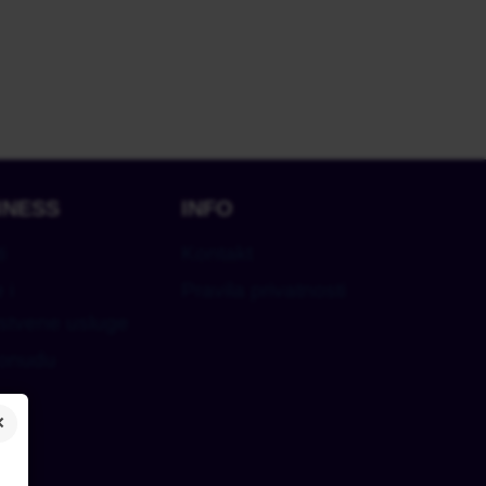
INESS
INFO
i
Kontakt
 i
Pravila privatnosti
stvene usluge
ponudu