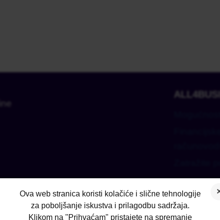
ALL4BUS
ine
Mogućnost
Financijske
računovod
Zatražite 
Ova web stranica koristi kolačiće i slične tehnologije
za poboljšanje iskustva i prilagodbu sadržaja.
Klikom na "Prihvaćam" pristajete na spremanje