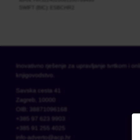
SWIFT (BIC): ESBCHR2
Inovativno rješenje za upravljanje tvrtkom i onl
knjigovodstvo.
Savska cesta 41
Zagreb, 10000
OIB: 38871096168
+385 97 623 9903
+385 91 255 4025
info-adverto@acp.hr