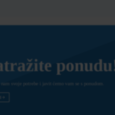
tražite ponudu
e nam svoje potrebe i javit ćemo vam se s ponudom.
I