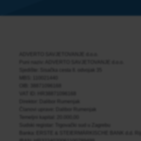
ADVERTO SAVJETOVANJE d.o.o.
Puni naziv: ADVERTO SAVJETOVANJE d.o.o.
Sjedište: Sisačka cesta II. odvojak 35
MBS: 110021440
OIB: 38871096168
VAT ID: HR38871096168
Direktor: Dalibor Rumenjak
Članovi uprave: Dalibor Rumenjak
Temeljni kapital: 20.000,00
Sudski registar: Trgovački sud u Zagrebu
Banka: ERSTE & STEIERMÄRKISCHE BANK d.d. Rij
IBAN: HR3224020061100789499