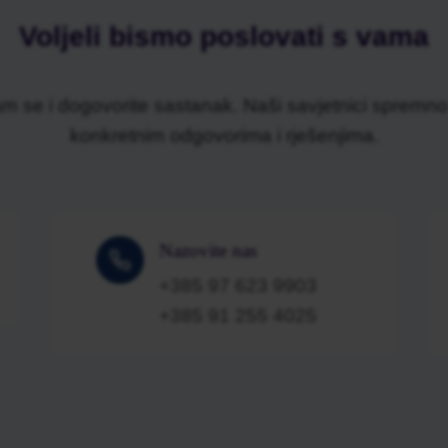
Voljeli bismo poslovati s vama
am se i dogovorite sastanak. Naši savjetnici spremno
konkretnim odgovorima i rješenjima.
Nazovite nas
+385 97 623 9903
+385 91 255 4025