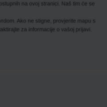
ostupnih na ovoj stranici. Naš tim će se
otvrdom. Ako ne stigne, provjerite mapu s
tirajte za informacije o vašoj prijavi.