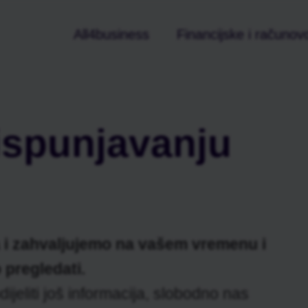
All4business
Financijske i računo
ispunjavanju
a i zahvaljujemo na vašem vremenu i
pregledati.
ijeliti još informacija, slobodno nas