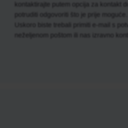
kontaktirajte putem opcija za kontakt d
potruditi odgovoriti što je prije moguće.
Uskoro biste trebali primiti e-mail s p
neželjenom poštom ili nas izravno kontak