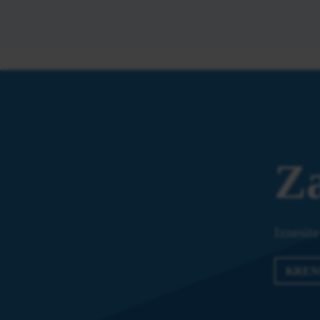
Za
Iznesit
KREN