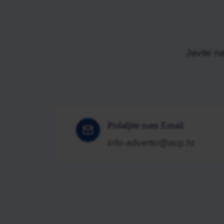
Javite n
Pošaljite nam Email
info-adverto@acp.hr